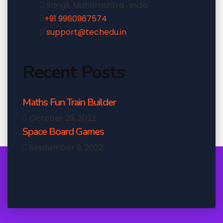
Sangli, Maharashtra , India
+91 9960967574
support@techedu.in
Recent Posts
Maths Fun Train Builder
October 29, 2022
Space Board Games
September 9, 2022